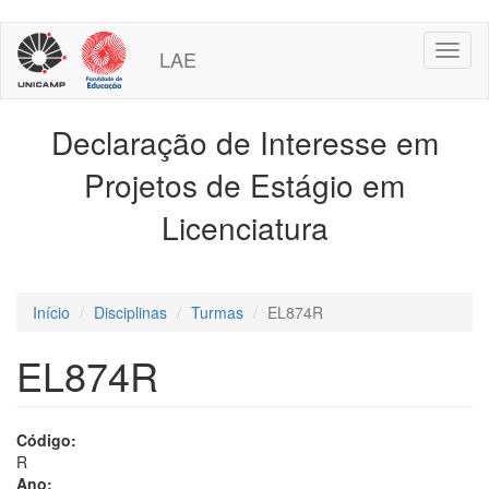
Pular
Toggl
para
LAE
naviga
o
conteúdo
principal
Declaração de Interesse em
Projetos de Estágio em
Licenciatura
Início
Disciplinas
Turmas
EL874R
EL874R
Código:
R
Ano: