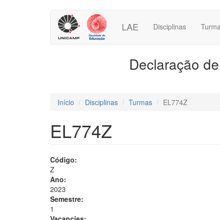
Pular
para
LAE
Disciplinas
Turm
o
conteúdo
principal
Declaração de 
Início
Disciplinas
Turmas
EL774Z
EL774Z
Código:
Z
Ano:
2023
Semestre:
1
Vacancies: