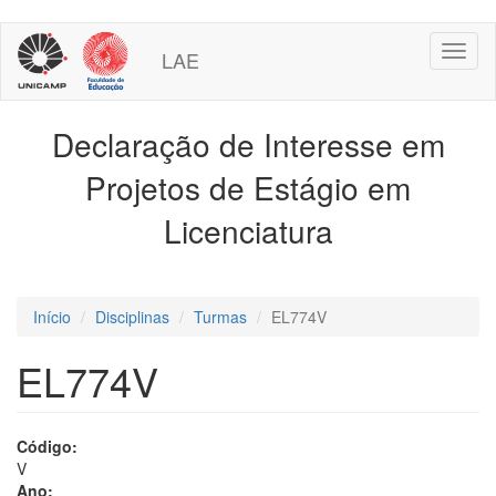
Pular
Toggl
para
LAE
naviga
o
conteúdo
principal
Declaração de Interesse em
Projetos de Estágio em
Licenciatura
Início
Disciplinas
Turmas
EL774V
EL774V
Código:
V
Ano: